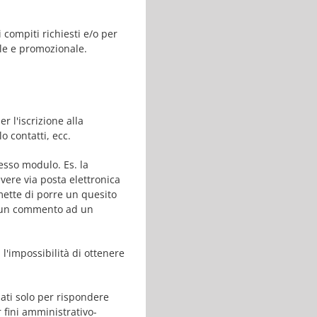
i compiti richiesti e/o per
ale e promozionale.
r l'iscrizione alla
o contatti, ecc.
tesso modulo. Es. la
vere via posta elettronica
mette di porre un quesito
e un commento ad un
a l'impossibilità di ottenere
zati solo per rispondere
r fini amministrativo-