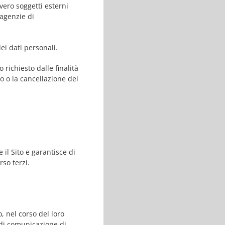
vero soggetti esterni
 agenzie di
ei dati personali.
 richiesto dalle finalità
 o la cancellazione dei
 il Sito e garantisce di
rso terzi.
, nel corso del loro
i di comunicazione di