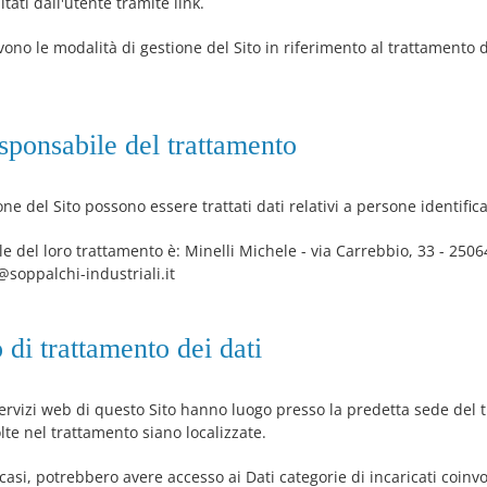
ti dall'utente tramite link.
vono le modalità di gestione del Sito in riferimento al trattamento d
esponsabile del trattamento
ne del Sito possono essere trattati dati relativi a persone identificat
bile del loro trattamento è: Minelli Michele - via Carrebbio, 33 - 2506
@soppalchi-industriali.it
 di trattamento dei dati
servizi web di questo Sito hanno luogo presso la predetta sede del ti
olte nel trattamento siano localizzate.
i casi, potrebbero avere accesso ai Dati categorie di incaricati coinv