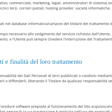
tivo, commerciale, marketing, legali, amministratori di sistema) ov
tecnici terzi, corrieri postali, hosting provider, società informatiche,
vati nel database informatico/cartaceo del titolare del trattamento d
 tempo necessario allo svolgimento del servizio richiesto dall'Utente, o
ento, e l'Utente può sempre chiedere l'interruzione del Trattamento
ati e finalità del loro trattamento
nsabilità dei Dati Personali di terzi pubblicati o condivisi mediante
rli o diffonderli, liberando il Titolare da qualsiasi responsabilità ve
 procedure software preposte al funzionamento del Sito acquisiscono
ati personali la cui trasmissione è implicita nell'uso dei protocoll