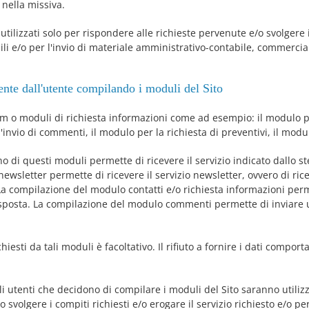
i nella missiva.
o utilizzati solo per rispondere alle richieste pervenute e/o svolgere 
ili e/o per l'invio di materiale amministrativo-contabile, commerci
ente dall'utente compilando i moduli del Sito
orm o moduli di richiesta informazioni come ad esempio: il modulo pe
'invio di commenti, il modulo per la richiesta di preventivi, il modul
o di questi moduli permette di ricevere il servizio indicato dallo s
wsletter permette di ricevere il servizio newsletter, ovvero di rice
. La compilazione del modulo contatti e/o richiesta informazioni per
risposta. La compilazione del modulo commenti permette di inviar
hiesti da tali moduli è facoltativo. Il rifiuto a fornire i dati comport
gli utenti che decidono di compilare i moduli del Sito saranno utiliz
o svolgere i compiti richiesti e/o erogare il servizio richiesto e/o pe