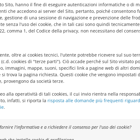
esto Sito, hanno il fine di eseguire autenticazioni informatiche o d
tenti che accedono ai server del Sito, pertanto, poiché consentono f
e, gestione di una sessione di navigazione e prevenzione delle fro
 senza l'uso dei cookie, che in tali casi sono quindi tecnicamente
o 122, comma 1, del Codice della privacy, non necessitano del consens
ente, oltre ai cookies tecnici, l'utente potrebbe ricevere sul suo te
i (c.d. cookies di "terze parti"). Ciò accade perché sul Sito visitato
, immagini, mappe, suoni, specifici link a pagine web di altri domi
e si trova la pagina richiesta. Questi cookie che vengono impostati 
e, provengono da società terze.
raneo alla operatività di tali cookies, il cui invio rientra nella respons
to, infatti, si riporta la
risposta alle domande più frequenti riguarda
ie
.
fornire l'informativa e a richiedere il consenso per l'uso dei cookie?
o web che installa cookie di profilazione.