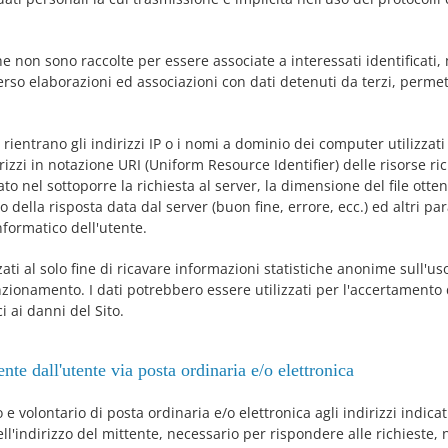
he non sono raccolte per essere associate a interessati identificati,
rso elaborazioni ed associazioni con dati detenuti da terzi, permett
 rientrano gli indirizzi IP o i nomi a dominio dei computer utilizzati
irizzi in notazione URI (Uniform Resource Identifier) delle risorse rich
ato nel sottoporre la richiesta al server, la dimensione del file otten
 della risposta data dal server (buon fine, errore, ecc.) ed altri par
nformatico dell'utente.
ati al solo fine di ricavare informazioni statistiche anonime sull'uso
unzionamento. I dati potrebbero essere utilizzati per l'accertamento 
ci ai danni del Sito.
nte dall'utente via posta ordinaria e/o elettronica
to e volontario di posta ordinaria e/o elettronica agli indirizzi indica
ll'indirizzo del mittente, necessario per rispondere alle richieste,