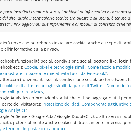
ze parti installati tramite il sito, gli obblighi di informativa e consenso 
re del sito, quale intermediario tecnico tra queste e gli utenti, è tenuto a
stesa" i link aggiornati alle informative e ai moduli di consenso delle ter
ocietà terze che potrebbero installare cookie, anche a scopo di prof
e all'informativa sulla privacy.
cebook (funzionalità social, condivisione social, bottone like, login
cebook ecc.):
Cookie, pixel e tecnologie simili
,
Come faccio a modifica
o mostrate in base alle mie attività fuori da Facebook?
;
itter.com (funzionalità social, condivisione social, bottone tweet, lo
 cookie e di altre tecnologie simili da parte di Twitter
,
Domande fre
controlli per la privacy
;
ogle Analytics (informazioni statistiche di tipo aggregato utili per 
a parte del visitatore):
Protezione dei dati
,
Componente aggiuntivo d
ogle Analytics
;
oogle AdSense / Google Adx / Google DoubleClick o altri servizi pubb
blicità, potenzialmente anche cookies di tracciamento interessi perso
y e termini
,
Impostazioni annunci
;