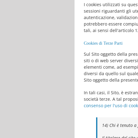
I cookies utilizzati su qu
sessioni riguardanti gli u
autenticazione, validazion
potrebbero essere compiute
tali, ai sensi dell'articol
Cookies di Terze Parti
Sul Sito oggetto della pres
siti o di web server divers
elementi come, ad esempio
diversi da quello sul qual
Sito oggetto della present
In tali casi, il Sito, è est
società terze. A tal proposi
consenso per l'uso di cook
14) Chi è tenuto a 
Il titolare del sit