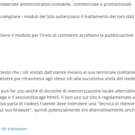
di materiale amministrativo-contabile, commerciale e promozionale.
 compilare i moduli del Sito autorizzano il trattamento dei loro dati
pilano il modulo per l'invio di commenti accettano la pubblicazion
i testo che i siti visitati dall'utente inviano al suo terminale (solita
sere poi ritrasmessi agli stessi siti alla successiva visita del med
i può far uso anche di tecniche di memorizzazione locale alternativ
ge e il sessionStorage html5. Il loro uso sul Sito è regolamentato 
iva parla di cookies l'utente deve intendere una "tecnica di memor
 sul suo browser", quindi potenzialmente e/o alternativamente anche 
à del trattamento